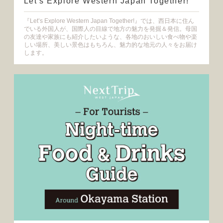
Let's Explore Western Japan Together!
『Let’s Explore Western Japan Together!』では、西日本に住ん
でいる外国人が、国際人の目線で地方の魅力を発掘＆発信。母国
の友達や家族にも紹介したいような、各地のおいしい食べ物や楽
しい場所、美しい景色はもちろん、魅力的な地元の人々をお届け
します。