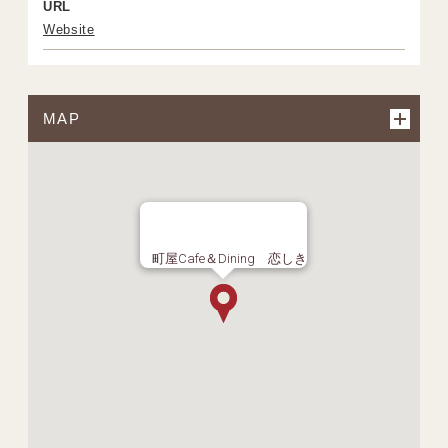
URL
Website
MAP
町屋Cafe＆Dining 恋しき