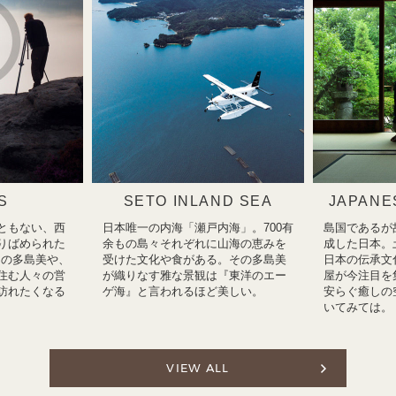
S
SETO INLAND SEA
JAPANE
ともない、西
日本唯一の内海「瀬戸内海」。700有
島国であるが
りばめられた
余もの島々それぞれに山海の恵みを
成した日本。
瀬戸内の多島美や、
受けた文化や食がある。その多島美
日本の伝承文
住む人々の営
が織りなす雅な景観は『東洋のエー
屋が今注目を
訪れたくなる
ゲ海』と言われるほど美しい。
安らぐ癒しの
いてみては。
VIEW ALL