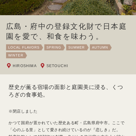
広島・府中の登録文化財で日本庭
園を愛で、和食を味わう。
LOCAL FLAVORS
SPRING
SUMMER
AUTUMN
WINTER
HIROSHIMA
SETOUCHI
歴史が薫る宿場の面影と庭園美に浸る、くつ
ろぎの食事処。
※閉店しました
かつて国府が置かれていた歴史ある町・広島県府中市。ここで
「心のふる里」として愛され続けているのが『恋しき』だ。