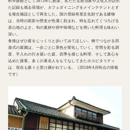
料亭旅館として1872年に創業。名だたる政治家や文化人が訪れ
た記録も残る宿場が、カフェダイニングをメインテナントとす
る複合施設として再生した。国の登録有形文化財である建物
は、当時の面影や歴史が色濃く刻まれ、時を忘れてくつろげる
居心地のよさ。旬の素材や府中味噌などを用いた料理も味わい
深い。
食後はぜひ庭をじっくりと歩いてみてほしい。橋でつながる回
遊式の庭園は、一歩ごとに景色が変化していく。空間を彩る調
度、手入れの行き届いた庭、四季を感じる料理、そして真心を
込めた接客。多くの著名人をもてなしてきたホスピタリティ
は、現在も脈々と受け継がれている。（2018年4月時点の情報
です）