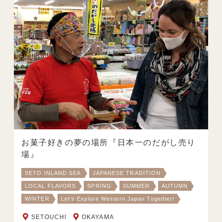
お菓子好きの夢の場所『日本一のだがし売り
場』
SETO INLAND SEA
JAPANESE TRADITION
LOCAL FLAVORS
SPRING
SUMMER
AUTUMN
WINTER
Let's Explore Western Japan Together!
SETOUCHI
OKAYAMA