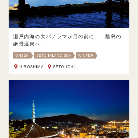
瀬戸内海の大パノラマが目の前に！ 離島の
絶景温泉へ。
ONSEN
SETO INLAND SEA
WINTER
HIROSHIMA
SETOUCHI