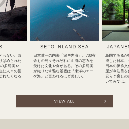
S
SETO INLAND SEA
JAPANE
ともない、西
日本唯一の内海「瀬戸内海」。700有
島国であるが
りばめられた
余もの島々それぞれに山海の恵みを
成した日本。
瀬戸内の多島美や、
受けた文化や食がある。その多島美
日本の伝承文
住む人々の営
が織りなす雅な景観は『東洋のエー
屋が今注目を
訪れたくなる
ゲ海』と言われるほど美しい。
安らぐ癒しの
いてみては。
VIEW ALL