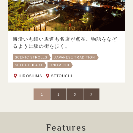
海沿いも細い坂道も名店が点在。物語をなぞ
るように坂の街を歩く。
SCENIC STROLLS
JAPANESE TRADITION
SETOUCHI ART
ONOMICHI
HIROSHIMA
SETOUCHI
1
2
3
Features