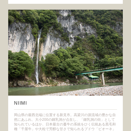
NIIMI
岡山県の最西北端に位置する新見市。高梁川の源流域の豊かな自
然にあふれ、大小200の鍾乳洞が点在し、「鍾乳洞の街」として
知られているほか、日本最古の蔓牛の系統をひく伝統ある黒毛和
種「千屋牛」や大粒で芳醇な甘さで知られるブドウ「ピオーネ」