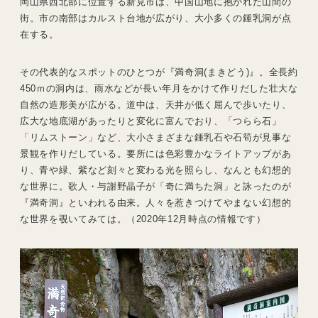
岡山県西北部に位置する新見市は、中国山地に抱かれた山間の
街。市の南部はカルスト台地が広がり、大小多くの鍾乳洞が点
在する。
その代表的なスポットのひとつが『満奇洞(まきどう)』。全長約
450ｍの洞内は、雨水などが長い年月をかけて作りだした壮大な
自然の造形美が広がる。道中は、天井が低く屈んで歩いたり、
広大な地底湖があったりと変化に富んでおり、「つらら石」
「リムストーン」など、大小さまざまな鍾乳石や石筍が見事な
景観を作りだしている。要所には色彩豊かなライトアップがあ
り、青や緑、紫など刻々と変わる光を照らし、なんとも幻想的
な世界に。歌人・与謝野晶子が「奇に満ちた洞」と詠ったのが
『満奇洞』といわれる由来。人々を惹きつけてやまない幻想的
な世界を覗いてみては。（2020年12月時点の情報です）