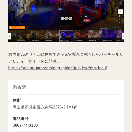
洞内を360°リアルに体験できる5か国語に対応したバーチャルリ
アリティーサイトを公開中。
https://secure.panoramic.graphics/publicvr/makidou/
満奇洞
住所
岡山県新見市豊永赤馬2276-2 [
Map
]
電話番号
0867-74-3100