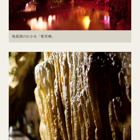
地底湖のかかる「竜宮橋」