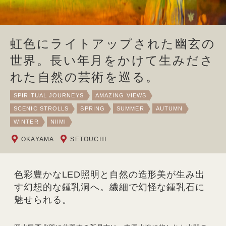
虹色にライトアップされた幽玄の
世界。長い年月をかけて生みださ
れた自然の芸術を巡る。
SPIRITUAL JOURNEYS
AMAZING VIEWS
SCENIC STROLLS
SPRING
SUMMER
AUTUMN
WINTER
NIIMI
OKAYAMA
SETOUCHI
色彩豊かなLED照明と自然の造形美が生み出
す幻想的な鍾乳洞へ。繊細で幻怪な鍾乳石に
魅せられる。