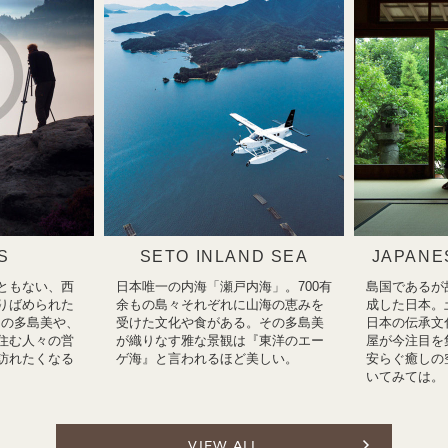
S
SETO INLAND SEA
JAPANE
ともない、西
日本唯一の内海「瀬戸内海」。700有
島国であるが
りばめられた
余もの島々それぞれに山海の恵みを
成した日本。
瀬戸内の多島美や、
受けた文化や食がある。その多島美
日本の伝承文
住む人々の営
が織りなす雅な景観は『東洋のエー
屋が今注目を
訪れたくなる
ゲ海』と言われるほど美しい。
安らぐ癒しの
いてみては。
VIEW ALL