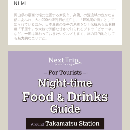
NIIMI
岡山県の最西北端に位置する新見市。高梁川の源流域の豊かな自
然にあふれ、大小200の鍾乳洞が点在し、「鍾乳洞の街」として
知られているほか、日本最古の蔓牛の系統をひく伝統ある黒毛和
種「千屋牛」や大粒で芳醇な甘さで知られるブドウ「ピオーネ」
など、一度は味わっておきたいグルメも多く、旅の目的地として
も魅力的なエリアだ。