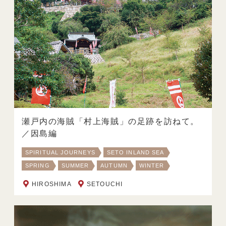
瀬戸内の海賊「村上海賊」の足跡を訪ねて。
／因島編
SPIRITUAL JOURNEYS
SETO INLAND SEA
SPRING
SUMMER
AUTUMN
WINTER
HIROSHIMA
SETOUCHI