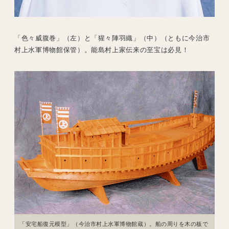
「色々威腹巻」（左）と「猩々陣羽織」（中）（ともに今治市
村上水軍博物館保管）。能島村上家伝来の至宝は必見！
「安宅船復元模型」（今治市村上水軍博物館蔵）。船の周りを木の板で