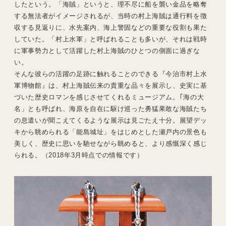
したという。「海賊」というと、理不尽に船を襲い金品を略奪
する無法者がイメージされるが、当時の村上海賊は通行料を徴
収する見返りに、水先案内、海上警固などの重要な役割も果た
していた。「村上水軍」と呼ばれることも多いが、それは戦時
に軍事勢力として活躍した村上海賊のひとつの側面に過ぎな
い。
そんな彼らの活躍の足跡に触れることのできる『今治市村上水
軍博物館』は、村上海賊伝来の貴重な品々を展示し、史実に基
づいた歴史ロマンを感じさせてくれるミュージアム。｢海の大
名」とも呼ばれ、海原を自在に駆け巡った勇猛果敢な海賊たち
の息遣いが聞こえてくるような展示は見ごたえ十分。展望デッ
キから眺められる「能島城址」をはじめとした瀬戸内の景色も
美しく、歴史に思いを馳せながら眺めると、より感慨深く感じ
られる。（2018年3月時点での情報です）