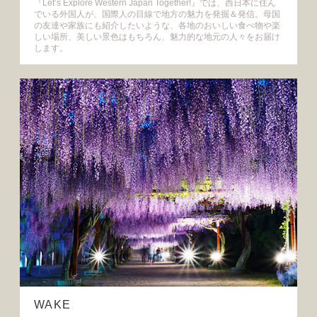
『Let’s Explore Western Japan Together!』では、西日本に住ん
でいる外国人が、国際人の目線で地方の魅力を発掘＆発信。母国
の友達や家族にも紹介したいような、各地のおいしい食べ物や楽
しい場所、美しい景色はもちろん、魅力的な地元の人々をお届け
します。
WAKE