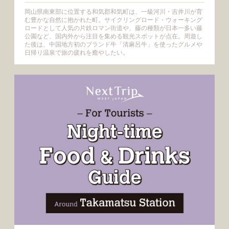
岡山県南東部に位置する和気郡和気町は、一級河川・吉井川が育
む豊かな自然に抱かれた町。サイクリングロード・ウォーキング
ロードとして人気の片鉄ロマン街道や、藤の種類が日本一多い藤
公園など、国内外から注目を集める観光スポットが点在。周遊し
た後は、中国地方初のブランド牛「清麻呂牛」を使ったグルメや
日帰り温泉で旅の疲れを癒やしたい。