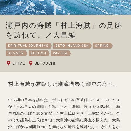
瀬戸内の海賊「村上海賊」の足跡
を訪ねて。／大島編
SPIRITUAL JOURNEYS
SETO INLAND SEA
SPRING
SUMMER
AUTUMN
WINTER
EHIME
SETOUCHI
村上海賊が君臨した潮流渦巻く瀬戸の海へ。
中世期の日本を訪れた、ポルトガルの宣教師ルイス・フロイス
が「日本最大の海賊」と称した村上海賊。島々を本拠地に、瀬
戸内海のほぼ全域を支配した村上氏は大きく三家に分かれ、そ
のうち能島村上氏は今治市大島沖の能島に拠点を構えた。大島
沖に浮かぶ周囲1kmにも満たない能島を城郭化し、その力を示