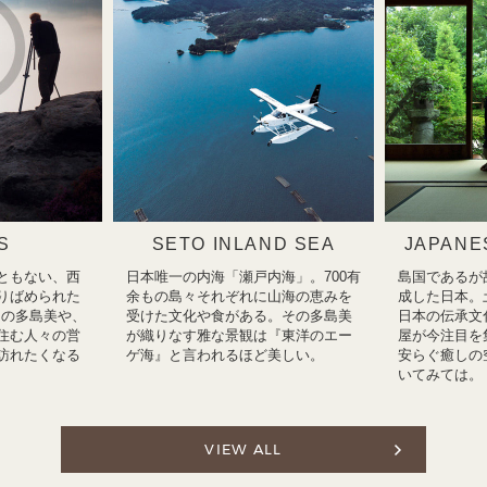
S
SETO INLAND SEA
JAPANE
ともない、西
日本唯一の内海「瀬戸内海」。700有
島国であるが
りばめられた
余もの島々それぞれに山海の恵みを
成した日本。
瀬戸内の多島美や、
受けた文化や食がある。その多島美
日本の伝承文
住む人々の営
が織りなす雅な景観は『東洋のエー
屋が今注目を
訪れたくなる
ゲ海』と言われるほど美しい。
安らぐ癒しの
いてみては。
VIEW ALL