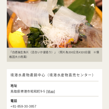
「白透抽生魚片（活白いか姿造り）」（照片為200公克4320日圓 ※價
格因大小而異）
境港水產物產銷中心（境港水産物直売センター）
地址
鳥取県堺港市昭和町9-5 [
Map
]
電話
+81-859-30-3857