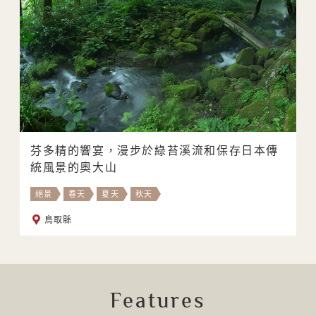
芬多精的響宴，漫步於綠苔溪流和保存日本傳
統風景的奧大山
絕景
春天
夏天
秋天
鳥取縣
Features