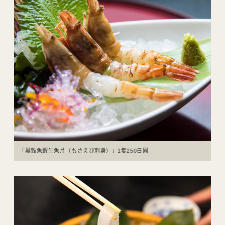
「黑雜魚蝦生魚片（もさえび刺身）」1隻250日圓