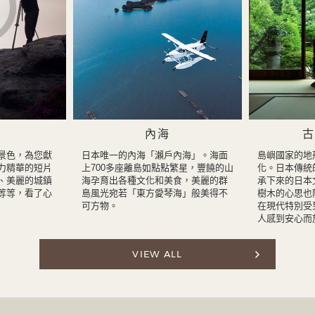
內海
古
景色，為您獻
日本唯一的內海「瀨戶內海」。海面
島嶼國家的地
力精華的短片
上700多座離島如點點繁星，豐饒的山
化。日本傳統
、美麗的城鎮
海孕育出各種文化和美食，美麗的群
承下來的日本
等等，看了心
島風光宛若「東方愛琴海」般美得不
樹木的心思也
可方物。
在現代特別受
人感到安心而
VIEW ALL