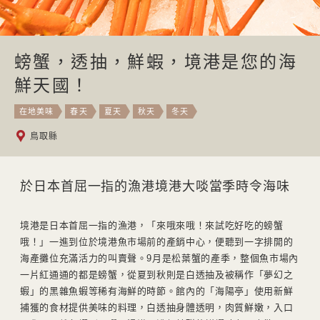
螃蟹，透抽，鮮蝦，境港是您的海
鮮天國！
在地美味
春天
夏天
秋天
冬天
鳥取縣
於日本首屈一指的漁港境港大啖當季時令海味
境港是日本首屈一指的漁港，「來哦來哦！來試吃好吃的螃蟹
哦！」一進到位於境港魚市場前的產銷中心，便聽到一字排開的
海產攤位充滿活力的叫賣聲。9月是松葉蟹的產季，整個魚市場內
一片紅通通的都是螃蟹，從夏到秋則是白透抽及被稱作「夢幻之
蝦」的黑雜魚蝦等稀有海鮮的時節。館內的「海陽亭」使用新鮮
捕獲的食材提供美味的料理，白透抽身體透明，肉質鮮嫩，入口