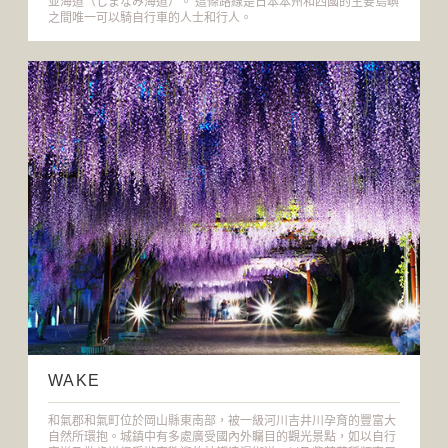
並海道（しまなみ海道）。 這條路線是日本本州和四國的主要島嶼
之間唯一可以騎自行車的人士和行人。
WAKE
和氣郡和氣町位於岡山縣東南部，被一級河川吉井川孕育的豐富大
自然所環抱。城鎮中有多處廣受國內外矚目的觀光景點，如以自行