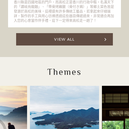
香川縣是四國地區的門戶，而高松正是香川的行政中樞。名滿天下
的「讚岐烏龍麵」、「帶骨烤雞腿（骨付き鶏）」等鄉土菜色皆是
發源於高松的美味，這裡還有許多傳統工藝品，若拿起來仔細端
詳，製作的手工與用心彷彿透過這些器皿傳遞過來，非常適合再加
入您的心意當作伴手禮，這下一定得來高松走一趟了！
VIEW ALL
Themes