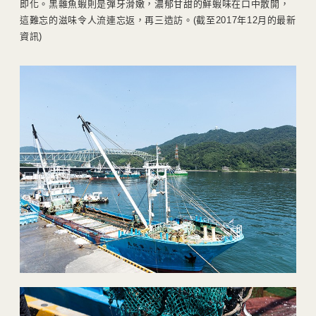
即化。黑雜魚蝦則是彈牙滑嫩，濃郁甘甜的鮮蝦味在口中散開，
這難忘的滋味令人流連忘返，再三造訪。(截至2017年12月的最新
資訊)