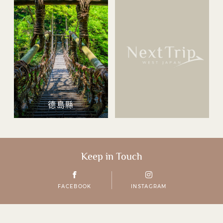
德島縣
Keep in Touch
FACEBOOK
INSTAGRAM