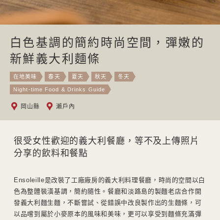
白色基調的簡約時尚空間，彈嫩的
新鮮義大利麵條
在地美味
春天
夏天
秋天
冬天
Night-time Food & Drinks Guide
岡山縣
瀨戶內
很受女性歡迎的義大利餐廳，等不及上傳照片
分享的飲料和餐點
Ensoleille是改裝了工廠廠房的義大利料理餐廳，時尚的空間以白
色為整體裝潢基調，簡約隨性。餐廳和淡路島的製麵老店合作開
發義大利麵生麵，不斷嘗試、從錯誤中改良製作出的生麵條，可
以品嚐到屬於小麥原本的風味和美味，更可以享受到麵條充滿彈