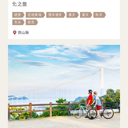
化之旅
絕景
在地美味
慢步漫步
春天
夏天
秋天
冬天
新見
岡山縣