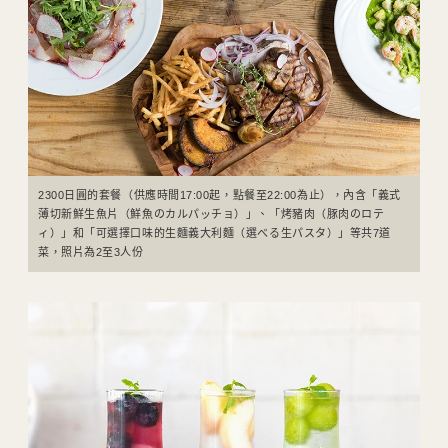
2300日圓的套餐（供應時間17:00起，點餐至22:00為止），內含「義式
薄切新鮮生魚片（鮮魚のカルパッチョ）」、「烤豬肉（豚肉のロテ
ィ）」和「可選擇口味的生麵義大利麵（選べる生パスタ）」等共7道
菜，照片為2至3人份