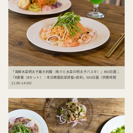
「海鮮水菜明太子義大利麵（魚介と水菜の明太子パスタ）」850日圓；
「B套餐（Bセット）：本日精選前菜拼盤+飲料」500日圓（供應時間
11:00-14:00）