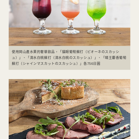
使用岡山產水果的奢華飲品，「貓眼葡萄蘇打（ピオーネのスカッシ
ュ）」、「清水白桃蘇打（清水白桃のスカッシュ）」、「晴王麝香葡萄
蘇打（シャインマスカットのスカッシュ）」各756日圓