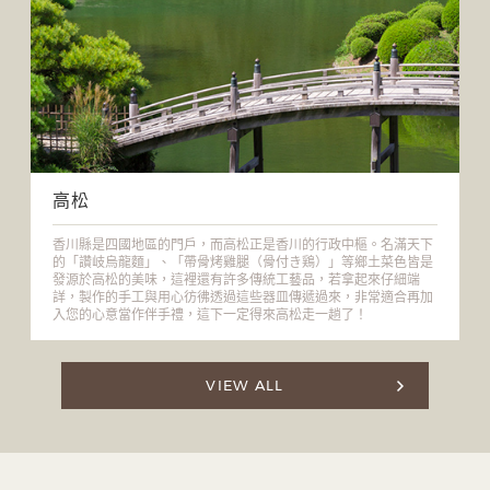
高松
香川縣是四國地區的門戶，而高松正是香川的行政中樞。名滿天下
的「讚岐烏龍麵」、「帶骨烤雞腿（骨付き鶏）」等鄉土菜色皆是
發源於高松的美味，這裡還有許多傳統工藝品，若拿起來仔細端
詳，製作的手工與用心彷彿透過這些器皿傳遞過來，非常適合再加
入您的心意當作伴手禮，這下一定得來高松走一趟了！
VIEW ALL