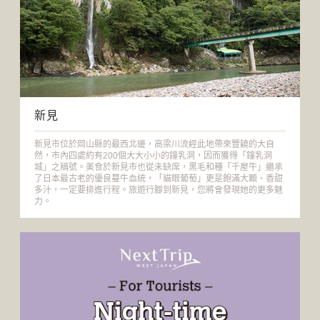
新見
新見市位於岡山縣的最西北邊，高梁川流經此地帶來豐饒的大自
然，市內四處約有200個大大小小的鐘乳洞，因而獲得「鐘乳洞
城」之稱號。美食於新見市也從未缺席，黑毛和種「千屋牛」繼承
了日本最古老的優良蔓牛血統，「貓眼葡萄」更是飽滿大顆、香甜
多汁，一定要排進行程。旅遊行腳到新見，您將會發現她的更多魅
力。