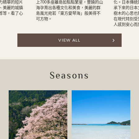
力精華的短片
上700多座離島如點點繁星，豐饒的山
化。日本傳統
、美麗的城鎮
海孕育出各種文化和美食，美麗的群
承下來的日本
等等，看了心
島風光宛若「東方愛琴海」般美得不
樹木的心思也
可方物。
在現代特別受
人感到安心而
VIEW ALL
Seasons