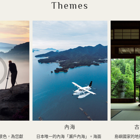
Themes
內海
古
景色，為您獻
日本唯一的內海「瀨戶內海」。海面
島嶼國家的地