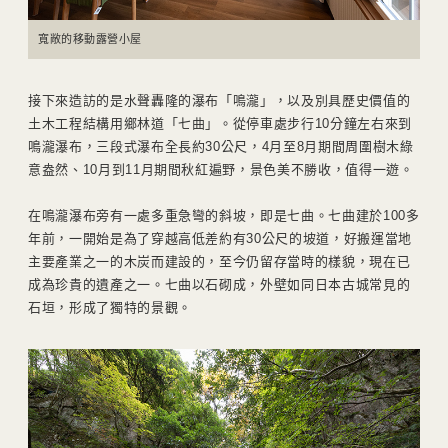
寬敞的移動露營小屋
接下來造訪的是水聲轟隆的瀑布「鳴瀧」，以及別具歷史價值的
土木工程結構用鄉林道「七曲」。從停車處步行10分鐘左右來到
鳴瀧瀑布，三段式瀑布全長約30公尺，4月至8月期間周圍樹木綠
意盎然、10月到11月期間秋紅遍野，景色美不勝收，值得一遊。
在鳴瀧瀑布旁有一處多重急彎的斜坡，即是七曲。七曲建於100多
年前，一開始是為了穿越高低差約有30公尺的坡道，好搬運當地
主要產業之一的木炭而建設的，至今仍留存當時的樣貌，現在已
成為珍貴的遺產之一。七曲以石砌成，外壁如同日本古城常見的
石垣，形成了獨特的景觀。