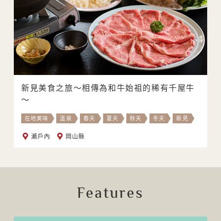
新見美食之旅～相傳為和牛始祖的稀有千屋牛
～
在地美味
溫泉
春天
夏天
秋天
冬天
新見
瀨戶內
岡山縣
Features