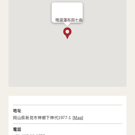
鳴瀧瀑布與七曲
地址
岡山県新見市神郷下神代1977-1 [
Map
]
電話