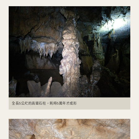
全長5公尺的高聳石柱，耗時5萬年才成形