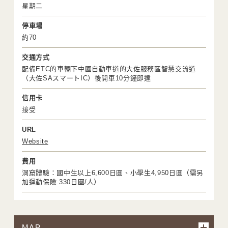
星期二
停車場
約70
交通方式
配備ETC的車輛下中國自動車道的大佐服務區智慧交流道
（大佐SAスマートIC）後開車10分鐘即達
信用卡
接受
URL
Website
費用
洞窟體驗：國中生以上6,600日圓、小學生4,950日圓（需另
加運動保險 330日圓/人）
MAP