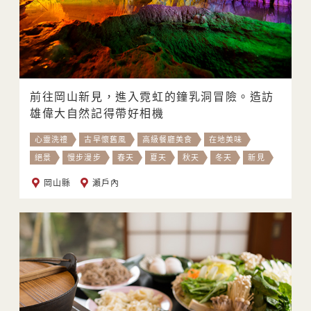
前往岡山新見，進入霓虹的鐘乳洞冒險。造訪
雄偉大自然記得帶好相機
心靈洗禮
古早懷舊風
高級餐廳美食
在地美味
絕景
慢步漫步
春天
夏天
秋天
冬天
新見
岡山縣
瀨戶內