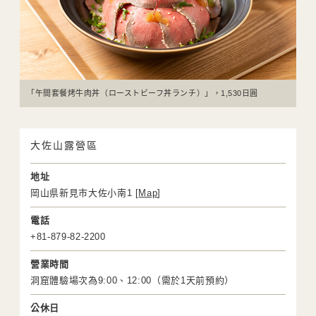
「午間套餐烤牛肉丼（ローストビーフ丼ランチ）」，1,530日圓
大佐山露營區
地址
岡山県新見市大佐小南1 [
Map
]
電話
+81-879-82-2200
營業時間
洞窟體驗場次為9:00、12:00（需於1天前預約）
公休日