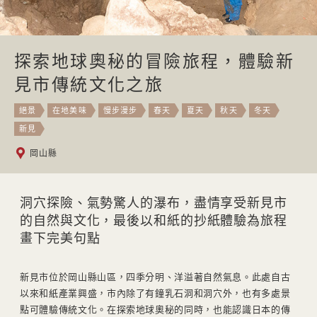
探索地球奧秘的冒險旅程，體驗新
見市傳統文化之旅
絕景
在地美味
慢步漫步
春天
夏天
秋天
冬天
新見
岡山縣
洞穴探險、氣勢驚人的瀑布，盡情享受新見市
的自然與文化，最後以和紙的抄紙體驗為旅程
畫下完美句點
新見市位於岡山縣山區，四季分明、洋溢著自然氣息。此處自古
以來和紙產業興盛，市內除了有鐘乳石洞和洞穴外，也有多處景
點可體驗傳統文化。在探索地球奧秘的同時，也能認識日本的傳