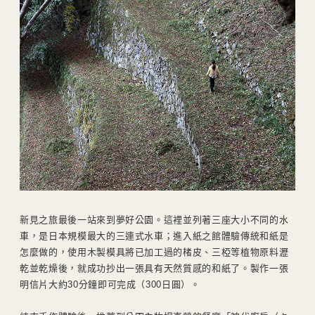
新見之旅最後一站來到夢好公園。這裡並列著三座大小不同的水
車，是日本規模最大的三連式水車；進入紙之館體驗傳統和紙是
怎麼做的，使用木製模具將已加工過的楮皮、三椏等植物原料瀝
乾並乾燥後，就成功抄出一張具有天然質感的和紙了。製作一張
明信片大約30分鐘即可完成（300日圓）。