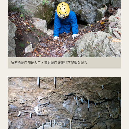
狹窄的洞口即是入口，背對洞口緩緩往下爬進入洞穴