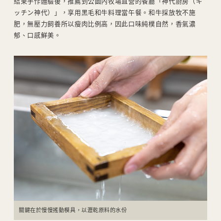
結束手作體驗後，推薦到公園內牧場直營的餐廳「神代廚房（キ
ッチン神代）」，享用黑毛和牛料理當午餐。和牛採放牧不施
肥，無壓力飼養所以瘦肉比例高，因此口味純樸自然，香氣濃
郁、口感鮮美。
關鍵在於慢慢搖動模具，以瀝乾原料的水份