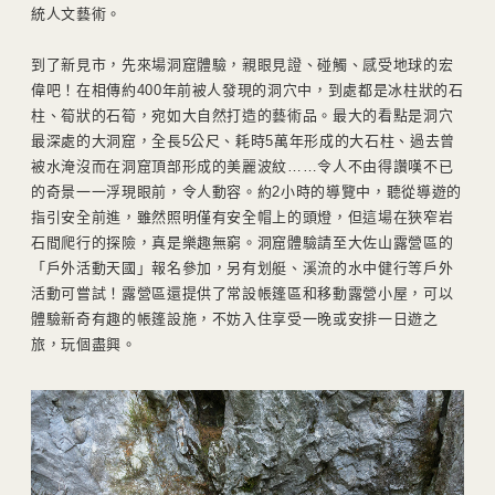
統人文藝術。
到了新見市，先來場洞窟體驗，親眼見證、碰觸、感受地球的宏
偉吧！在相傳約400年前被人發現的洞穴中，到處都是冰柱狀的石
柱、筍狀的石筍，宛如大自然打造的藝術品。最大的看點是洞穴
最深處的大洞窟，全長5公尺、耗時5萬年形成的大石柱、過去曾
被水淹沒而在洞窟頂部形成的美麗波紋……令人不由得讚嘆不已
的奇景一一浮現眼前，令人動容。約2小時的導覽中，聽從導遊的
指引安全前進，雖然照明僅有安全帽上的頭燈，但這場在狹窄岩
石間爬行的探險，真是樂趣無窮。洞窟體驗請至大佐山露營區的
「戶外活動天國」報名參加，另有划艇、溪流的水中健行等戶外
活動可嘗試！露營區還提供了常設帳篷區和移動露營小屋，可以
體驗新奇有趣的帳篷設施，不妨入住享受一晚或安排一日遊之
旅，玩個盡興。