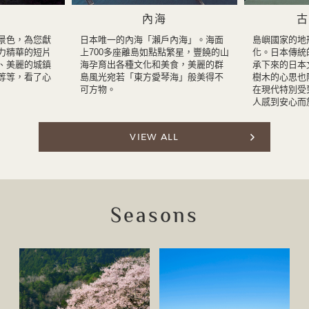
內海
古
景色，為您獻
日本唯一的內海「瀨戶內海」。海面
島嶼國家的地
力精華的短片
上700多座離島如點點繁星，豐饒的山
化。日本傳統
、美麗的城鎮
海孕育出各種文化和美食，美麗的群
承下來的日本
等等，看了心
島風光宛若「東方愛琴海」般美得不
樹木的心思也
可方物。
在現代特別受
人感到安心而
VIEW ALL
Seasons