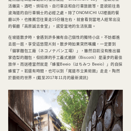
活雜貨、酒吧、烘培坊、自行車店和自行車旅館等，是欲前往島
波海道的自行車騎士的必經之處。除了ONOMICHI U2裡面的餐
廳以外，也推薦您往東走15分鐘左右，就會看到當地人經常出沒
的餐廳「高原誠吉食堂」，感受當地的生活氛圍。
在坡道散步時，會遇到許多擁有自己個性的獨特小店，不妨都進
去逛一逛，享受這悠閒片刻。散步時如果突然嘴饞，一定要到
「貓掌麵包工廠（ネコノテパン工場）」，雖然目前沒有推出貓
掌造型的麵包，但招牌的手工義式脆餅（Biscotti）是漫步的最佳
旅伴。而送禮當然就是「蜂蜜Beeio（はちみつ Beeio）」的自採
蜂蜜了。若還有時間，也可以到「尾道市立美術館」走走，陶然
於藝術的世界。(截至2017年11月的最新資訊)