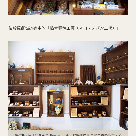
位於蜿蜒坡道途中的「貓掌麵包工廠（ネコノテパン工場）」
「蜂蜜Beeio（はちみつ Beeio）」販售的蜂蜜由店長親自養蜂取蜜，不