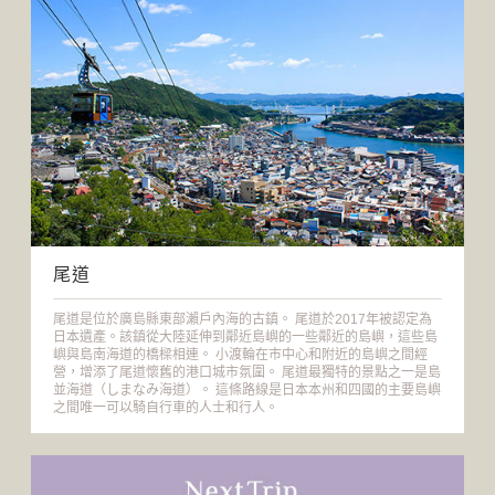
尾道
尾道是位於廣島縣東部瀨戶內海的古鎮。 尾道於2017年被認定為
日本遺產。該鎮從大陸延伸到鄰近島嶼的一些鄰近的島嶼，這些島
嶼與島南海道的橋樑相連。 小渡輪在市中心和附近的島嶼之間經
營，增添了尾道懷舊的港口城市氛圍。 尾道最獨特的景點之一是島
並海道（しまなみ海道）。 這條路線是日本本州和四國的主要島嶼
之間唯一可以騎自行車的人士和行人。