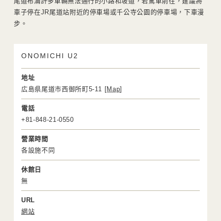
尾道布滿許多車輛無法通行的小路和坡道，若駕車前往，建議將
車子停在JR尾道站附近的停車場或千公寺公園的停車場，下車漫
步。
ONOMICHI U2
地址
広島県尾道市西御所町5-11 [
Map
]
電話
+81-848-21-0550
營業時間
各設施不同
休館日
無
URL
網站