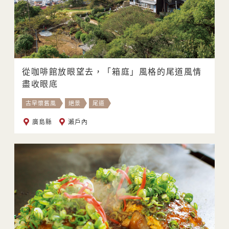
從咖啡館放眼望去，「箱庭」風格的尾道風情
盡收眼底
古早懷舊風
絕景
尾道
廣島縣
瀨戶內