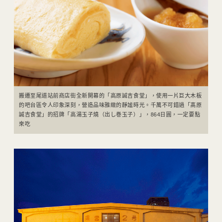
搬遷至尾道站前商店街全新開幕的「高原誠吉食堂」，使用一片巨大木板
的吧台區令人印象深刻，營造品味雅緻的靜謐時光。千萬不可錯過「髙原
誠吉食堂」的招牌「高湯玉子燒（出し巻玉子）」，864日圓，一定要點
來吃