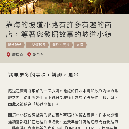
靠海的坡道小路有許多有趣的商
店，等著您發掘故事的坡道小鎮
慢步漫步
古早懷舊風
瀨戶內藝術
尾道
廣島縣
瀨戶內
遇見更多的美味，樂趣，風景
尾道是廣島縣東部的一個小鎮。地處於日本本島和瀨戶內海的島
嶼之間，從山脈延伸而下的細長坡道上聚集了許多住宅和寺廟，
因此又被稱為「坡道小鎮」。
因這座小鎮曾經繁榮的過去而有著獨特的復古鄉情，許多電影和
連續劇都選擇在這裡拍攝取景，這幾年晉升為尾道熱門新景點的
是將舊港口倉庫翻新的複合設施「ONOMICHI U2」，裡頭有生