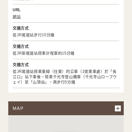
URL
網站
交通方式
從JR尾道站步行15分鐘
交通方式
從JR新尾道站搭乘計程車約15分鐘
交通方式
從JR尾道站搭乘東線（往東）的公車（1號乘車處）於「長
江口」站下車後，搭乘千光寺登山纜車（千光寺山ロープウ
ェイ）至「山頂站」，再步行5分鐘
MAP