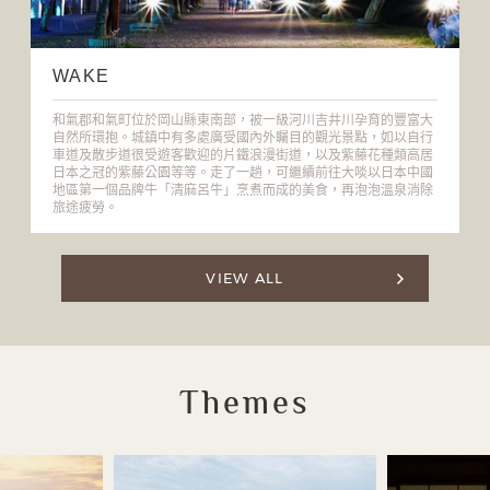
WAKE
和氣郡和氣町位於岡山縣東南部，被一級河川吉井川孕育的豐富大
自然所環抱。城鎮中有多處廣受國內外矚目的觀光景點，如以自行
車道及散步道很受遊客歡迎的片鐵浪漫街道，以及紫藤花種類高居
日本之冠的紫藤公園等等。走了一趟，可繼續前往大啖以日本中國
地區第一個品牌牛「清麻呂牛」烹煮而成的美食，再泡泡溫泉消除
旅途疲勞。
VIEW ALL
Themes