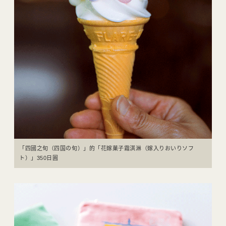
「四國之旬（四国の旬）」的「花嫁菓子霜淇淋（嫁入りおいりソフ
ト）」350日圓