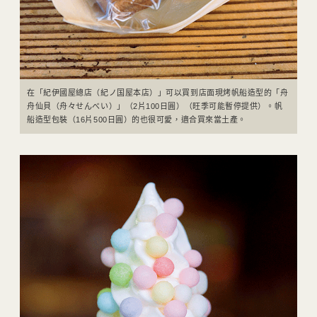
在「紀伊國屋總店（紀ノ国屋本店）」可以買到店面現烤帆船造型的「舟
舟仙貝（舟々せんべい）」（2片100日圓）（旺季可能暫停提供）。帆
船造型包裝（16片500日圓）的也很可愛，適合買來當土產。