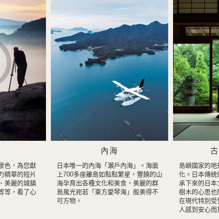
內海
古
景色，為您獻
日本唯一的內海「瀨戶內海」。海面
島嶼國家的地
力精華的短片
上700多座離島如點點繁星，豐饒的山
化。日本傳統
、美麗的城鎮
海孕育出各種文化和美食，美麗的群
承下來的日本
等等，看了心
島風光宛若「東方愛琴海」般美得不
樹木的心思也
可方物。
在現代特別受
人感到安心而