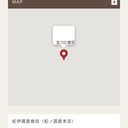
MAP
金刀比羅宮
紀伊國屋總店（紀ノ国屋本店）