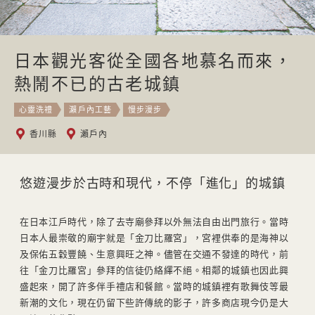
日本觀光客從全國各地慕名而來，
熱鬧不已的古老城鎮
心靈洗禮
瀨戶內工藝
慢步漫步
香川縣
瀨戶內
悠遊漫步於古時和現代，不停「進化」的城鎮
在日本江戶時代，除了去寺廟參拜以外無法自由出門旅行。當時
日本人最崇敬的廟宇就是「金刀比羅宮」，宮裡供奉的是海神以
及保佑五穀豐饒、生意興旺之神。儘管在交通不發達的時代，前
往「金刀比羅宮」參拜的信徒仍絡繹不絕。相鄰的城鎮也因此興
盛起來，開了許多伴手禮店和餐館。當時的城鎮裡有歌舞伎等最
新潮的文化，現在仍留下些許傳統的影子，許多商店現今仍是大