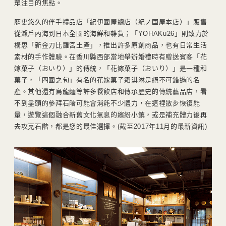
眾注目的焦點。
歷史悠久的伴手禮品店「紀伊國屋總店（紀ノ国屋本店）」販售
從瀨戶內海到日本全國的海鮮和雜貨；「YOHAKu26」則致力於
構思「新金刀比羅宮土產」，推出許多原創商品，也有日常生活
素材的手作體驗。在香川縣西部當地舉辦婚禮時有贈送賓客「花
嫁菓子（おいり）」的傳統，「花嫁菓子（おいり）」是一種和
菓子，「四國之旬」有名的花嫁菓子霜淇淋是絕不可錯過的名
產。其他還有烏龍麵等許多餐飲店和傳承歷史的傳統藝品店，看
不到盡頭的參拜石階可能會消耗不少體力，在這裡散步恢復能
量，遊覽這個融合新舊文化氣息的繽紛小鎮，或是補充體力後再
去攻克石階，都是您的最佳選擇。(截至2017年11月的最新資訊)