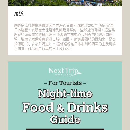
尾道
尾道是位於廣島縣東部瀨戶內海的古鎮。 尾道於2017年被認定為
日本遺產。該鎮從大陸延伸到鄰近島嶼的一些鄰近的島嶼，這些島
嶼與島南海道的橋樑相連。 小渡輪在市中心和附近的島嶼之間經
營，增添了尾道懷舊的港口城市氛圍。 尾道最獨特的景點之一是島
並海道（しまなみ海道）。 這條路線是日本本州和四國的主要島嶼
之間唯一可以騎自行車的人士和行人。