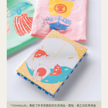
「YOHAKu26」集結了許多受歡迎的文具用品，寶船、森之石松等與金