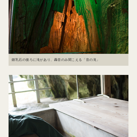
鍾乳石の後ろに滝があり、轟音のみ聞こえる「音の滝」