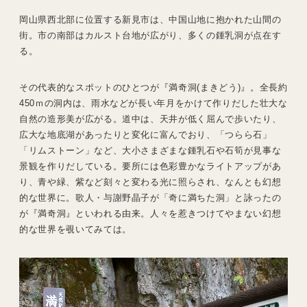
岡山県西北部に位置する新見市は、中国山地に抱かれた山間の
街。市の南部はカルスト台地が広がり、多くの鍾乳洞が点在す
る。
その代表的なスポットのひとつが『満奇洞(まきどう)』。全長約
450ｍの洞内は、雨水などが長い年月をかけて作りだした壮大な
自然の造形美が広がる。道中は、天井が低く屈んで歩いたり、
広大な地底湖があったりと変化に富んでおり、「つらら石」
「リムストーン」など、大小さまざまな鍾乳石や石筍が見事な
景観を作りだしている。要所には色彩豊かなライトアップがあ
り、青や緑、紫など刻々と変わる光に照らされ、なんとも幻想
的な世界に。歌人・与謝野晶子が「奇に満ちた洞」と詠ったの
が『満奇洞』といわれる由来。人々を惹きつけてやまない幻想
的な世界を覗いてみては。