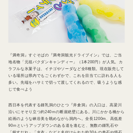
『満奇洞』すぐそばの『満奇洞観光ドライブイン』では、ご当
地名物「元祖バクダンキャンディー」（1本200円）が人気。カ
ラフルな氷菓子は、イチゴやソーダなど全8種類。現在販売して
いる場所は県内でもごくわずかで、これを目当てに訪れる人も
多い。先端をハサミで切って渡してくれるので、吸うような感
じで食べよう
西日本を代表する鍾乳洞のひとつ『井倉洞』の入口は、高梁川
沿いにそそり立つ約240ｍの断崖絶壁にある。川にかかる橋から
絵画のような峡谷美を眺めながら洞内へ。全長1200m、高低差
90ｍというアップダウンのある道を進むと、無数の鍾乳石や
「銀すだれ」「水衣」などと名付けられた約30もの奇石や怪石