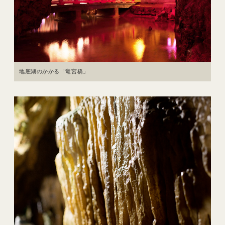
地底湖のかかる「竜宮橋」