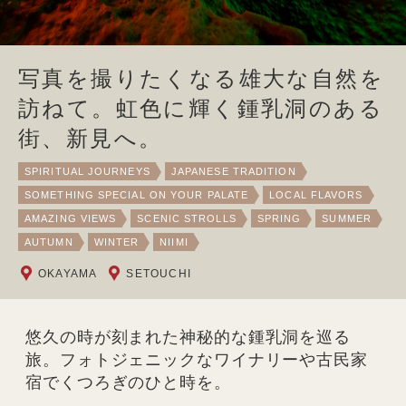
写真を撮りたくなる雄大な自然を
訪ねて。虹色に輝く鍾乳洞のある
街、新見へ。
SPIRITUAL JOURNEYS
JAPANESE TRADITION
SOMETHING SPECIAL ON YOUR PALATE
LOCAL FLAVORS
AMAZING VIEWS
SCENIC STROLLS
SPRING
SUMMER
AUTUMN
WINTER
NIIMI
OKAYAMA
SETOUCHI
悠久の時が刻まれた神秘的な鍾乳洞を巡る
旅。フォトジェニックなワイナリーや古民家
宿でくつろぎのひと時を。