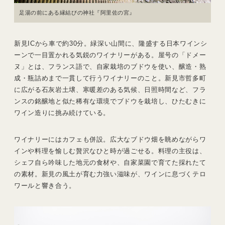
足湯の前にある縁結びの神社『阿里佐の宮』
新見ICから車で約30分。緑深い山間に、隆盛する日本ワインシ
ーンで一目置かれる気鋭のワイナリーがある。屋号の「ドメー
ヌ」とは、フランス語で、自家栽培のブドウを使い、醸造・熟
成・瓶詰めまで一貫して行うワイナリーのこと。新見市哲多町
に広がる石灰岩土壌、寒暖差のある気候、日照時間など、フラ
ンスの銘醸地と似た稀有な環境でブドウを栽培し、ひたむきに
ワイン造りに挑み続けている。
ワイナリーにはカフェも併設。広大なブドウ畑を眺めながらワ
インや料理を愉しむ贅沢なひと時が過ごせる。料理の主役は、
シェフ自ら吟味した地元の食材や、自家菜園で育てた採れたて
の素材。新見の風土が育む力強い滋味が、ワインに息づくテロ
ワールと響き合う。