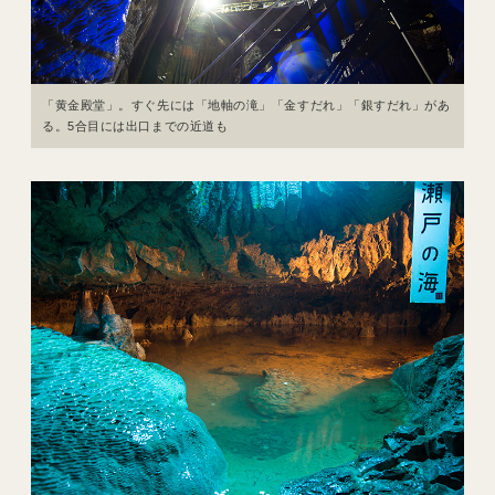
「黄金殿堂」。すぐ先には「地軸の滝」「金すだれ」「銀すだれ」があ
る。5合目には出口までの近道も