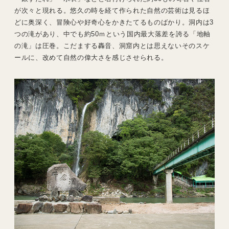
が次々と現れる。悠久の時を経て作られた自然の芸術は見るほ
どに奥深く、冒険心や好奇心をかきたてるものばかり。洞内は3
つの滝があり、中でも約50ｍという国内最大落差を誇る「地軸
の滝」は圧巻。こだまする轟音、洞窟内とは思えないそのスケ
ールに、改めて自然の偉大さを感じさせられる。