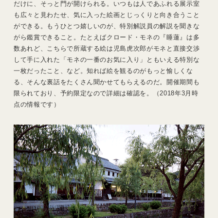
だけに、そっと門が開けられる。いつもは人であふれる展示室
も広々と見わたせ、気に入った絵画とじっくりと向き合うこと
ができる。もうひとつ嬉しいのが、特別解説員の解説を聞きな
がら鑑賞できること。たとえばクロード・モネの『睡蓮』は多
数あれど、こちらで所蔵する絵は児島虎次郎がモネと直接交渉
して手に入れた「モネの一番のお気に入り」ともいえる特別な
一枚だったこと、など。知れば絵を観るのがもっと愉しくな
る、そんな裏話をたくさん聞かせてもらえるのだ。開催期間も
限られており、予約限定なので詳細は確認を。（2018年3月時
点の情報です）