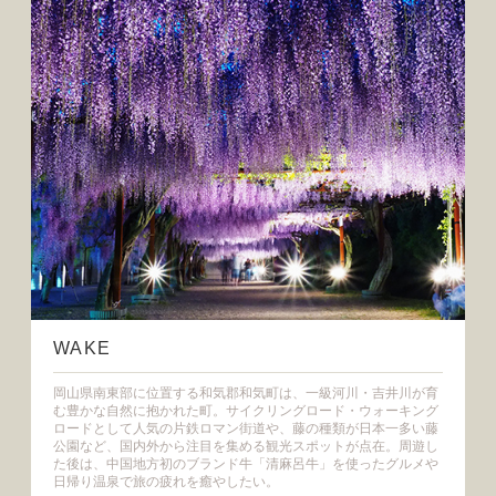
WAKE
岡山県南東部に位置する和気郡和気町は、一級河川・吉井川が育
む豊かな自然に抱かれた町。サイクリングロード・ウォーキング
ロードとして人気の片鉄ロマン街道や、藤の種類が日本一多い藤
公園など、国内外から注目を集める観光スポットが点在。周遊し
た後は、中国地方初のブランド牛「清麻呂牛」を使ったグルメや
日帰り温泉で旅の疲れを癒やしたい。