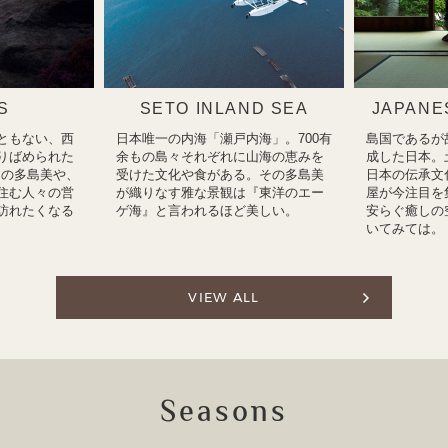
S
SETO INLAND SEA
JAPANE
ともない、西
日本唯一の内海「瀬戸内海」。700有
島国であるが
りばめられた
余もの島々それぞれに山海の恵みを
成した日本。
瀬戸内の多島美や、
受けた文化や食がある。その多島美
日本の伝承文
住む人々の営
が織りなす雅な景観は『東洋のエー
屋が今注目を
訪れたくなる
ゲ海』と言われるほど美しい。
安らぐ癒しの
いてみては。
VIEW ALL
Seasons