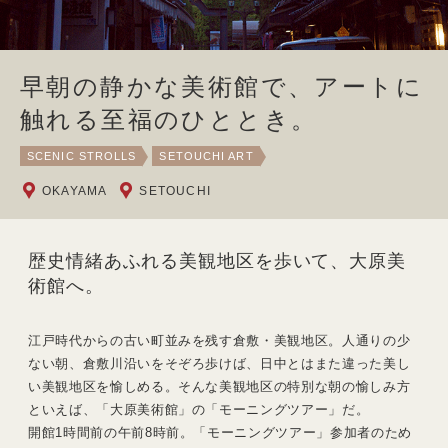
早朝の静かな美術館で、アートに
触れる至福のひととき。
SCENIC STROLLS
SETOUCHI ART
OKAYAMA
SETOUCHI
歴史情緒あふれる美観地区を歩いて、大原美
術館へ。
江戸時代からの古い町並みを残す倉敷・美観地区。人通りの少
ない朝、倉敷川沿いをそぞろ歩けば、日中とはまた違った美し
い美観地区を愉しめる。そんな美観地区の特別な朝の愉しみ方
といえば、「大原美術館」の「モーニングツアー」だ。
開館1時間前の午前8時前。「モーニングツアー」参加者のため